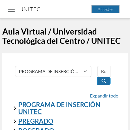
Saltar al contenido principal
UNITEC
Acceder
Panel lateral
Aula Virtual / Universidad
Tecnológica del Centro / UNITEC
Buscar cu
Categorías
Buscar curso
Expandir todo
PROGRAMA DE INSERCIÓN
UNITEC
PREGRADO