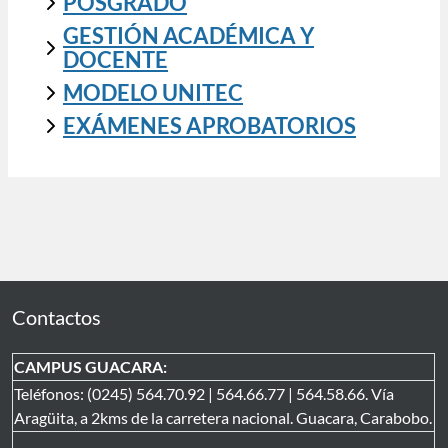
POSGRADO
GESTIÓN ACADÉMICA Y
DOCENTE
MODELO UNITEC
EXÁMENES APROBATORIOS
Contactos
CAMPUS GUACARA:
Teléfonos: (0245) 564.70.92 | 564.66.77 | 564.58.66. Vía
Aragüita, a 2kms de la carretera nacional. Guacara, Carabobo.